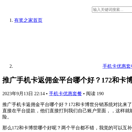
有奖之家
首页
手机卡优惠套
推广手机卡返佣金平台哪个好？172和卡
2023年9月13日 22:14
•
手机卡优惠套餐
•
阅读 190
推广手机卡返佣金平台哪个好？172和卡博世分销系统对比来
直接在平台提款，他们直接打到我们自己账户里面，，这样就能
险。
那么172和卡博世哪个好呢？两个平台都不错，我觉的可以互