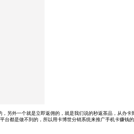
，另外一个就是立即返佣的，就是我们说的秒返茶品，从办卡到
多平台都是做不到的，所以用卡博世分销系统来推广手机卡赚钱