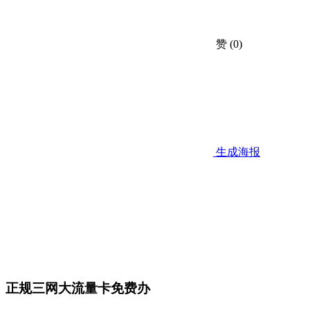
赞
(0)
生成海报
正规三网大流量卡免费办