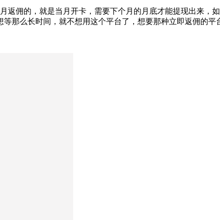
是次月返佣的，就是当月开卡，需要下个月的月底才能提现出来，如
不想等那么长时间，就不想用这个平台了，想要那种立即返佣的平