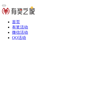
首页
有奖活动
微信活动
QQ活动