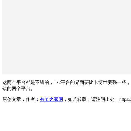
这两个平台都是不错的，172平台的界面要比卡博世要强一些
错的两个平台。
原创文章，作者：
有奖之家网
，如若转载，请注明出处：https://www.yo