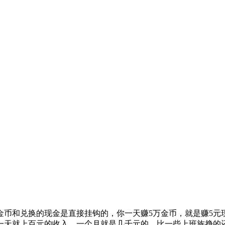
币和兑换的现金是直接挂钩的，你一天赚5万金币，就是赚5元现
一天就上百元的收入，一个月就是几千元的，比一些上班族挣的