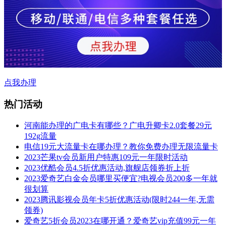
点我办理
热门活动
河南能办理的广电卡有哪些？广电升卿卡2.0套餐29元
192g流量
电信19元大流量卡在哪办理？教你免费办理无限流量卡
2023芒果tv会员新用户特惠109元一年限时活动
2023优酷会员4.5折优惠活动,旗舰店领券折上折
2023爱奇艺白金会员哪里买便宜?电视会员200多一年就
很划算
2023腾讯影视会员年卡5折优惠活动(限时244一年,无需
领券)
爱奇艺5折会员2023在哪开通？爱奇艺vip充值99元一年