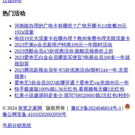
点我办理
热门活动
河南能办理的广电卡有哪些？广电升卿卡2.0套餐29元
192g流量
电信19元大流量卡在哪办理？教你免费办理无限流量卡
2023芒果tv会员新用户特惠109元一年限时活动
2023优酷会员4.5折优惠活动,旗舰店领券折上折
2023爱奇艺白金会员哪里买便宜?电视会员200多一年就
很划算
2023腾讯影视会员年卡5折优惠活动(限时244一年,无需
领券)
爱奇艺5折会员2023在哪开通？爱奇艺vip充值99元一年
快手极速版100%领1.36元红包 看视频每天赚5元红包
红果小说邀请码是多少 填写708520681领2元红包(秒到)
© 2024
有奖之家网
版权所有｜
豫ICP备2024046814号-1
|
豫公网安备 41010202002959号
号易分销系统