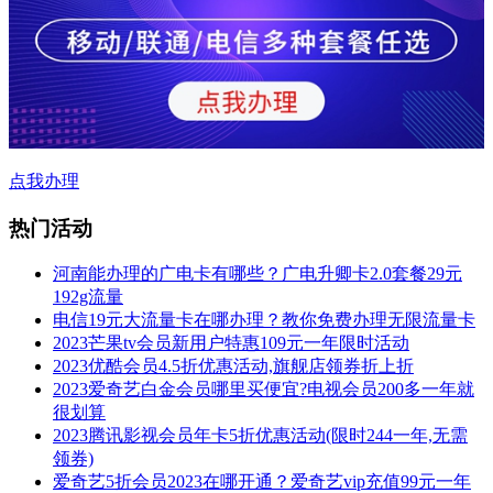
点我办理
热门活动
河南能办理的广电卡有哪些？广电升卿卡2.0套餐29元
192g流量
电信19元大流量卡在哪办理？教你免费办理无限流量卡
2023芒果tv会员新用户特惠109元一年限时活动
2023优酷会员4.5折优惠活动,旗舰店领券折上折
2023爱奇艺白金会员哪里买便宜?电视会员200多一年就
很划算
2023腾讯影视会员年卡5折优惠活动(限时244一年,无需
领券)
爱奇艺5折会员2023在哪开通？爱奇艺vip充值99元一年