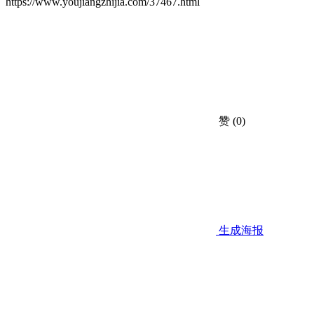
https://www.youjiangzhijia.com/37467.html
赞
(0)
生成海报