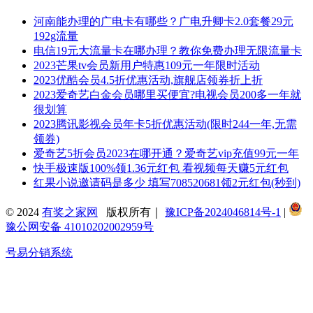
河南能办理的广电卡有哪些？广电升卿卡2.0套餐29元
192g流量
电信19元大流量卡在哪办理？教你免费办理无限流量卡
2023芒果tv会员新用户特惠109元一年限时活动
2023优酷会员4.5折优惠活动,旗舰店领券折上折
2023爱奇艺白金会员哪里买便宜?电视会员200多一年就
很划算
2023腾讯影视会员年卡5折优惠活动(限时244一年,无需
领券)
爱奇艺5折会员2023在哪开通？爱奇艺vip充值99元一年
快手极速版100%领1.36元红包 看视频每天赚5元红包
红果小说邀请码是多少 填写708520681领2元红包(秒到)
© 2024
有奖之家网
版权所有｜
豫ICP备2024046814号-1
|
豫公网安备 41010202002959号
号易分销系统