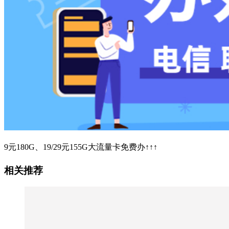
9元180G、19/29元155G大流量卡免费办↑↑↑
相关推荐