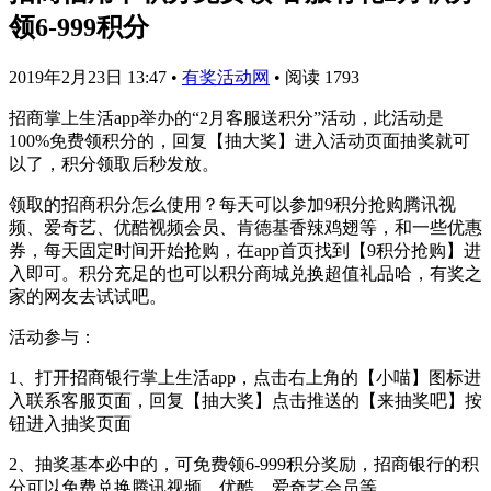
领6-999积分
2019年2月23日 13:47
•
有奖活动网
•
阅读 1793
招商掌上生活app举办的“2月客服送积分”活动，此活动是
100%免费领积分的，回复【抽大奖】进入活动页面抽奖就可
以了，积分领取后秒发放。
领取的招商积分怎么使用？每天可以参加9积分抢购腾讯视
频、爱奇艺、优酷视频会员、肯德基香辣鸡翅等，和一些优惠
券，每天固定时间开始抢购，在app首页找到【9积分抢购】进
入即可。积分充足的也可以积分商城兑换超值礼品哈，有奖之
家的网友去试试吧。
活动参与：
1、打开招商银行掌上生活app，点击右上角的【小喵】图标进
入联系客服页面，回复【抽大奖】点击推送的【来抽奖吧】按
钮进入抽奖页面
2、抽奖基本必中的，可免费领6-999积分奖励，招商银行的积
分可以免费兑换腾讯视频、优酷、爱奇艺会员等