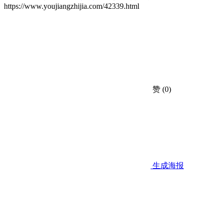
https://www.youjiangzhijia.com/42339.html
赞
(0)
生成海报