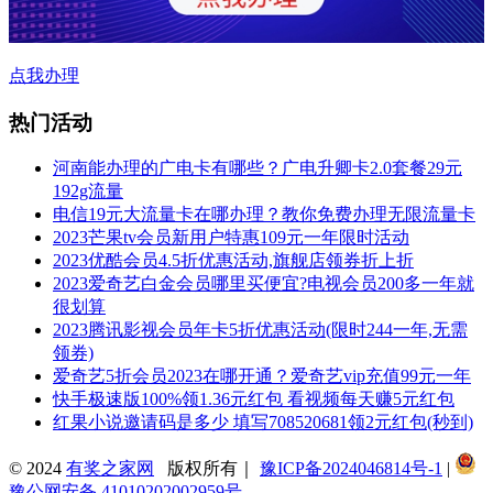
点我办理
热门活动
河南能办理的广电卡有哪些？广电升卿卡2.0套餐29元
192g流量
电信19元大流量卡在哪办理？教你免费办理无限流量卡
2023芒果tv会员新用户特惠109元一年限时活动
2023优酷会员4.5折优惠活动,旗舰店领券折上折
2023爱奇艺白金会员哪里买便宜?电视会员200多一年就
很划算
2023腾讯影视会员年卡5折优惠活动(限时244一年,无需
领券)
爱奇艺5折会员2023在哪开通？爱奇艺vip充值99元一年
快手极速版100%领1.36元红包 看视频每天赚5元红包
红果小说邀请码是多少 填写708520681领2元红包(秒到)
© 2024
有奖之家网
版权所有｜
豫ICP备2024046814号-1
|
豫公网安备 41010202002959号