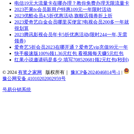
电信19元大流量卡在哪办理？教你免费办理无限流量卡
2023芒果tv会员新用户特惠109元一年限时活动
2023优酷会员4.5折优惠活动,旗舰店领券折上折
2023爱奇艺白金会员哪里买便宜?电视会员200多一年就
很划算
2023腾讯影视会员年卡5折优惠活动(限时244一年,无需
领券)
爱奇艺5折会员2023在哪开通？爱奇艺vip充值99元一年
快手极速版100%领1.36元红包 看视频每天赚5元红包
红果小说邀请码是多少 填写708520681领2元红包(秒到)
© 2024
有奖之家网
版权所有｜
豫ICP备2024046814号-1
|
豫公网安备 41010202002959号
号易分销系统