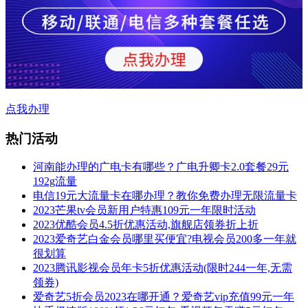
点我办理
热门活动
河南能办理的广电卡有哪些？广电升卿卡2.0套餐29元
192g流量
电信19元大流量卡在哪办理？教你免费办理无限流量卡
2023芒果tv会员新用户特惠109元一年限时活动
2023优酷会员4.5折优惠活动,旗舰店领券折上折
2023爱奇艺白金会员哪里买便宜?电视会员200多一年就
很划算
2023腾讯影视会员年卡5折优惠活动(限时244一年,无需
领券)
爱奇艺5折会员2023在哪开通？爱奇艺vip充值99元一年