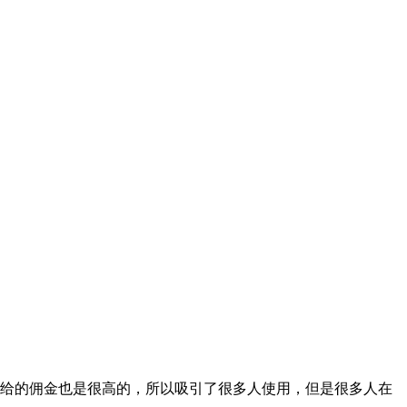
给的佣金也是很高的，所以吸引了很多人使用，但是很多人在