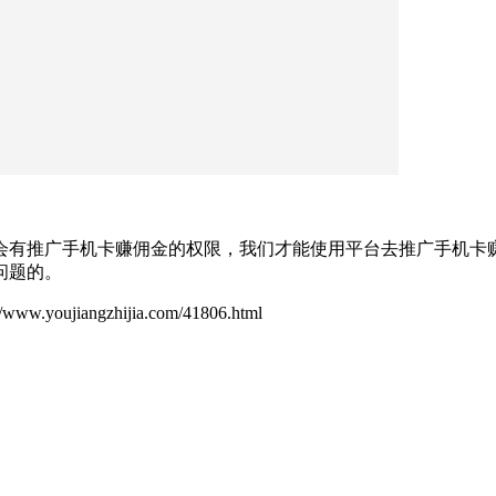
会有推广手机卡赚佣金的权限，我们才能使用平台去推广手机卡
问题的。
ujiangzhijia.com/41806.html