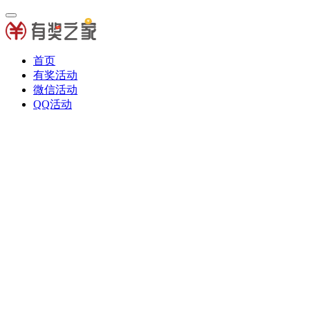
首页
有奖活动
微信活动
QQ活动