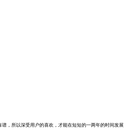
算靠谱，所以深受用户的喜欢，才能在短短的一两年的时间发展