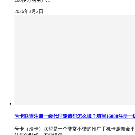
200多万的用户…
2026年3月2日
号卡联盟注册一级代理邀请码怎么填？填写16888注册一
号卡（浩卡）联盟是一个非常不错的推广手机卡赚佣金平