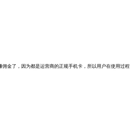
赚佣金了，因为都是运营商的正规手机卡，所以用户在使用过程