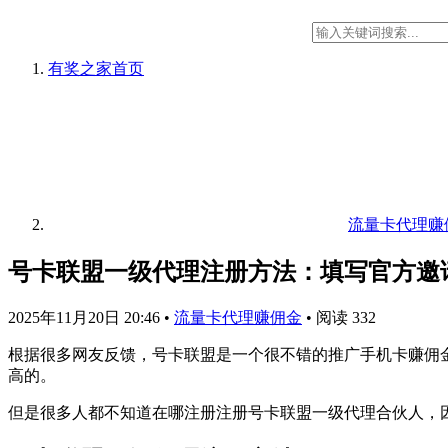
有奖之家
首页
流量卡代理赚
号卡联盟一级代理注册方法：填写官方邀请
2025年11月20日 20:46
•
流量卡代理赚佣金
•
阅读 332
根据很多网友反馈，号卡联盟是一个很不错的推广手机卡赚佣
高的。
但是很多人都不知道在哪注册注册号卡联盟一级代理合伙人，