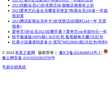
2023芒果tv会员新用户特惠109元一年限时活动
2023优酷会员4.5折优惠活动,旗舰店领券折上折
2023爱奇艺白金会员哪里买便宜?电视会员200多一年就
很划算
2023腾讯影视会员年卡5折优惠活动(限时244一年,无需
领券)
爱奇艺5折会员2023在哪开通？爱奇艺vip充值99元一年
快手极速版100%领1.36元红包 看视频每天赚5元红包
红果小说邀请码是多少 填写708520681领2元红包(秒到)
© 2024
有奖之家网
版权所有｜
豫ICP备2024046814号-1
|
豫公网安备 41010202002959号
号易分销系统