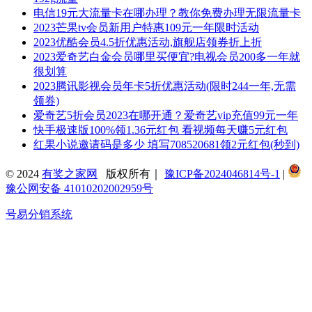
电信19元大流量卡在哪办理？教你免费办理无限流量卡
2023芒果tv会员新用户特惠109元一年限时活动
2023优酷会员4.5折优惠活动,旗舰店领券折上折
2023爱奇艺白金会员哪里买便宜?电视会员200多一年就
很划算
2023腾讯影视会员年卡5折优惠活动(限时244一年,无需
领券)
爱奇艺5折会员2023在哪开通？爱奇艺vip充值99元一年
快手极速版100%领1.36元红包 看视频每天赚5元红包
红果小说邀请码是多少 填写708520681领2元红包(秒到)
© 2024
有奖之家网
版权所有｜
豫ICP备2024046814号-1
|
豫公网安备 41010202002959号
号易分销系统