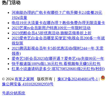
热门活动
河南能办理的广电卡有哪些？广电升卿卡2.0套餐29元
192g流量
电信19元大流量卡在哪办理？教你免费办理无限流量卡
2023芒果tv会员新用户特惠109元一年限时活动
2023优酷会员4.5折优惠活动,旗舰店领券折上折
2023爱奇艺白金会员哪里买便宜?电视会员200多一年就
很划算
2023腾讯影视会员年卡5折优惠活动(限时244一年,无需
领券)
爱奇艺5折会员2023在哪开通？爱奇艺vip充值99元一年
快手极速版100%领1.36元红包 看视频每天赚5元红包
红果小说邀请码是多少 填写708520681领2元红包(秒到)
© 2024
有奖之家网
版权所有｜
豫ICP备2024046814号-1
|
豫公网安备 41010202002959号
号易分销系统