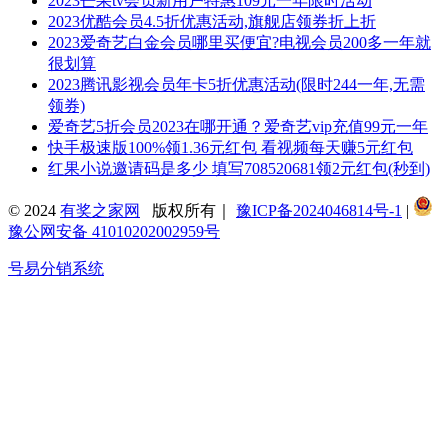
2023芒果tv会员新用户特惠109元一年限时活动
2023优酷会员4.5折优惠活动,旗舰店领券折上折
2023爱奇艺白金会员哪里买便宜?电视会员200多一年就
很划算
2023腾讯影视会员年卡5折优惠活动(限时244一年,无需
领券)
爱奇艺5折会员2023在哪开通？爱奇艺vip充值99元一年
快手极速版100%领1.36元红包 看视频每天赚5元红包
红果小说邀请码是多少 填写708520681领2元红包(秒到)
© 2024
有奖之家网
版权所有｜
豫ICP备2024046814号-1
|
豫公网安备 41010202002959号
号易分销系统