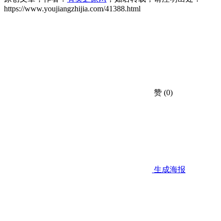
https://www.youjiangzhijia.com/41388.html
赞
(0)
生成海报