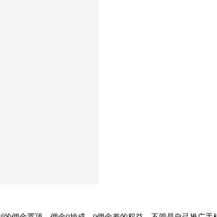
，拿到的佣金置顶，佣金0抽成、0佣金差的权益，不管是自己推