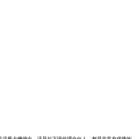
广手机流量卡赚佣金，还是拉下级代理合伙人，都是非常有优势的。