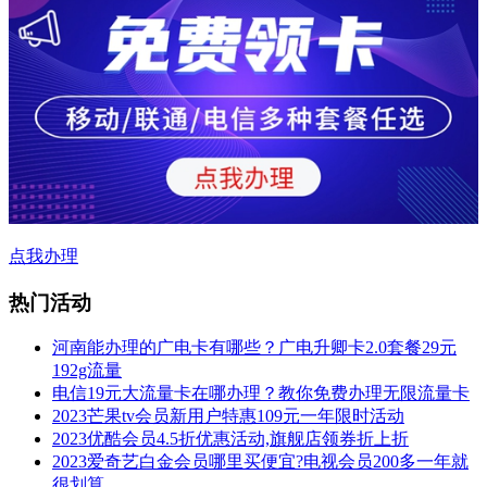
点我办理
热门活动
河南能办理的广电卡有哪些？广电升卿卡2.0套餐29元
192g流量
电信19元大流量卡在哪办理？教你免费办理无限流量卡
2023芒果tv会员新用户特惠109元一年限时活动
2023优酷会员4.5折优惠活动,旗舰店领券折上折
2023爱奇艺白金会员哪里买便宜?电视会员200多一年就
很划算