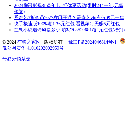
2023腾讯影视会员年卡5折优惠活动(限时244一年,无需
领券)
爱奇艺5折会员2023在哪开通？爱奇艺vip充值99元一年
快手极速版100%领1.36元红包 看视频每天赚5元红包
红果小说邀请码是多少 填写708520681领2元红包(秒到)
© 2024
有奖之家网
版权所有｜
豫ICP备2024046814号-1
|
豫公网安备 41010202002959号
号易分销系统