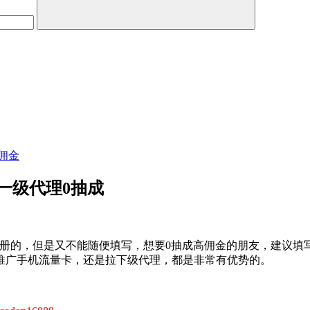
佣金
册一级代理0抽成
册的，但是又不能随便填写，想要0抽成高佣金的朋友，建议填写
推广手机流量卡，还是拉下级代理，都是非常有优势的。