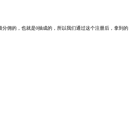
级分佣的，也就是0抽成的，所以我们通过这个注册后，拿到的