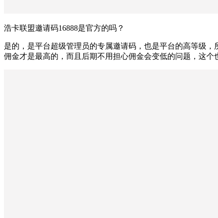
浩卡联盟邀请码16888是官方的吗？
是的，是平台超级管理员的专属邀请码，也是平台的高等级，
佣金才是最高的，而且后期不用担心佣金会变低的问题，这个