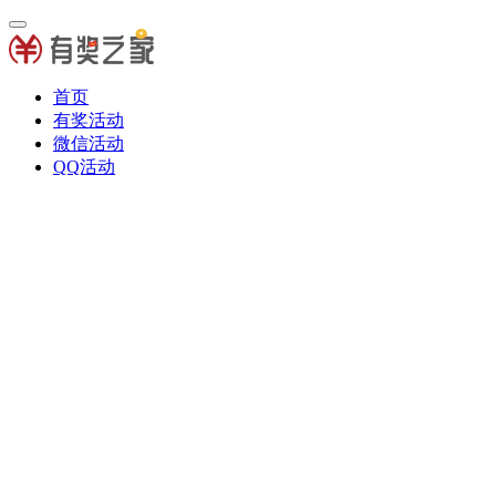
首页
有奖活动
微信活动
QQ活动