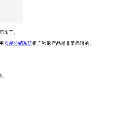
间来了。
用
号易分销系统
推广秒返产品是非常靠谱的。
的。