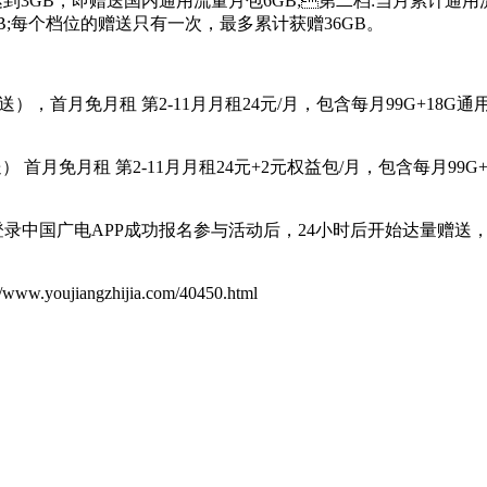
到3GB，即赠送国内通用流量月包6GB;第二档:当月累计通用流
B;每个档位的赠送只有一次，最多累计获赠36GB。
多送），首月免月租 第2-11月月租24元/月，包含每月99G+1
送） 首月免月租 第2-11月月租24元+2元权益包/月，包含每月9
期间登录中国广电APP成功报名参与活动后，24小时后开始达量赠送
ujiangzhijia.com/40450.html