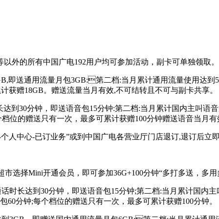
卡等以外的所有中国广电192用户均可参加活动，副卡可单独领取
GB,即送通用流量月包3GB:第二档:当月累计通用流量使用达到
多累计获赠18GB。赠送流量当月有效,不可结转且不可与副卡共享。
达到30分钟，即送语音包15分钟:第二档:当月累计国内主叫语音
个档位的赠送只有一次，最多可累计获赠100分钟赠送语音当月有
PP-个人中心-已订业务”或到中国广电各营业厅门店退订,退订后立
权益超市选择Mini开通会员，即可参加36G+100分钟“多打多送
时长达到30分钟，即送语音包15分钟;第二档:当月累计国内主叫
包60分钟;每个档位的赠送只有一次，最多可累计获赠100分钟。