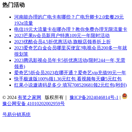
热门活动
河南能办理的广电卡有哪些？广电升卿卡2.0套餐29元
192g流量
电信19元大流量卡在哪办理？教你免费办理无限流量卡
2023芒果tv会员新用户特惠109元一年限时活动
2023优酷会员4.5折优惠活动,旗舰店领券折上折
2023爱奇艺白金会员哪里买便宜?电视会员200多一年就
很划算
2023腾讯影视会员年卡5折优惠活动(限时244一年,无需
领券)
爱奇艺5折会员2023在哪开通？爱奇艺vip充值99元一年
快手极速版100%领1.36元红包 看视频每天赚5元红包
红果小说邀请码是多少 填写708520681领2元红包(秒到)
© 2024
有奖之家网
版权所有｜
豫ICP备2024046814号-1
|
豫公网安备 41010202002959号
号易分销系统