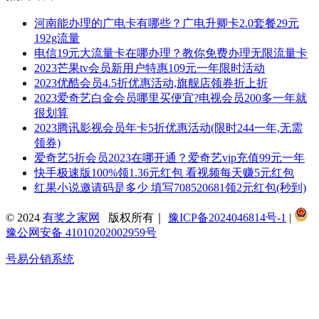
河南能办理的广电卡有哪些？广电升卿卡2.0套餐29元
192g流量
电信19元大流量卡在哪办理？教你免费办理无限流量卡
2023芒果tv会员新用户特惠109元一年限时活动
2023优酷会员4.5折优惠活动,旗舰店领券折上折
2023爱奇艺白金会员哪里买便宜?电视会员200多一年就
很划算
2023腾讯影视会员年卡5折优惠活动(限时244一年,无需
领券)
爱奇艺5折会员2023在哪开通？爱奇艺vip充值99元一年
快手极速版100%领1.36元红包 看视频每天赚5元红包
红果小说邀请码是多少 填写708520681领2元红包(秒到)
© 2024
有奖之家网
版权所有｜
豫ICP备2024046814号-1
|
豫公网安备 41010202002959号
号易分销系统