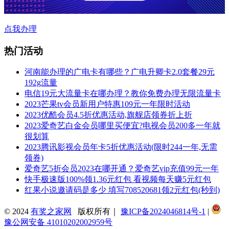
点我办理
热门活动
河南能办理的广电卡有哪些？广电升卿卡2.0套餐29元
192g流量
电信19元大流量卡在哪办理？教你免费办理无限流量卡
2023芒果tv会员新用户特惠109元一年限时活动
2023优酷会员4.5折优惠活动,旗舰店领券折上折
2023爱奇艺白金会员哪里买便宜?电视会员200多一年就
很划算
2023腾讯影视会员年卡5折优惠活动(限时244一年,无需
领券)
爱奇艺5折会员2023在哪开通？爱奇艺vip充值99元一年
快手极速版100%领1.36元红包 看视频每天赚5元红包
红果小说邀请码是多少 填写708520681领2元红包(秒到)
© 2024
有奖之家网
版权所有｜
豫ICP备2024046814号-1
|
豫公网安备 41010202002959号