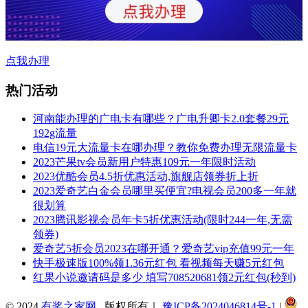
点我办理
热门活动
河南能办理的广电卡有哪些？广电升卿卡2.0套餐29元
192g流量
电信19元大流量卡在哪办理？教你免费办理无限流量卡
2023芒果tv会员新用户特惠109元一年限时活动
2023优酷会员4.5折优惠活动,旗舰店领券折上折
2023爱奇艺白金会员哪里买便宜?电视会员200多一年就
很划算
2023腾讯影视会员年卡5折优惠活动(限时244一年,无需
领券)
爱奇艺5折会员2023在哪开通？爱奇艺vip充值99元一年
快手极速版100%领1.36元红包 看视频每天赚5元红包
红果小说邀请码是多少 填写708520681领2元红包(秒到)
© 2024
有奖之家网
版权所有｜
豫ICP备2024046814号-1
|