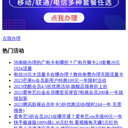
点我办理
热门活动
河南能办理的广电卡有哪些？广电升卿卡2.0套餐29元
192g流量
电信19元大流量卡在哪办理？教你免费办理无限流量卡
2023芒果tv会员新用户特惠109元一年限时活动
2023优酷会员4.5折优惠活动,旗舰店领券折上折
2023爱奇艺白金会员哪里买便宜?电视会员200多一年就
很划算
2023腾讯影视会员年卡5折优惠活动(限时244一年,无需
领券)
爱奇艺5折会员2023在哪开通？爱奇艺vip充值99元一年
快手极速版100%领1.36元红包 看视频每天赚5元红包