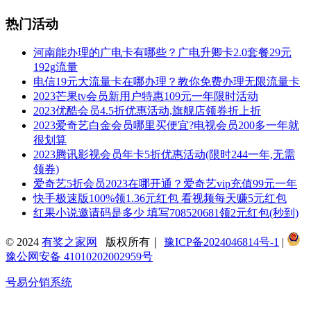
热门活动
河南能办理的广电卡有哪些？广电升卿卡2.0套餐29元
192g流量
电信19元大流量卡在哪办理？教你免费办理无限流量卡
2023芒果tv会员新用户特惠109元一年限时活动
2023优酷会员4.5折优惠活动,旗舰店领券折上折
2023爱奇艺白金会员哪里买便宜?电视会员200多一年就
很划算
2023腾讯影视会员年卡5折优惠活动(限时244一年,无需
领券)
爱奇艺5折会员2023在哪开通？爱奇艺vip充值99元一年
快手极速版100%领1.36元红包 看视频每天赚5元红包
红果小说邀请码是多少 填写708520681领2元红包(秒到)
© 2024
有奖之家网
版权所有｜
豫ICP备2024046814号-1
|
豫公网安备 41010202002959号
号易分销系统