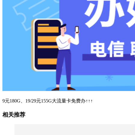
9元180G、19/29元155G大流量卡免费办↑↑↑
相关推荐