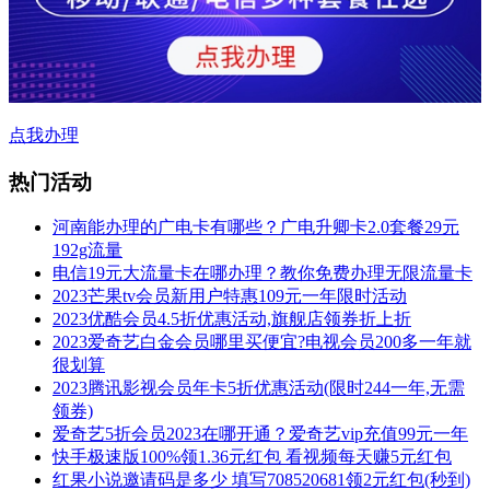
点我办理
热门活动
河南能办理的广电卡有哪些？广电升卿卡2.0套餐29元
192g流量
电信19元大流量卡在哪办理？教你免费办理无限流量卡
2023芒果tv会员新用户特惠109元一年限时活动
2023优酷会员4.5折优惠活动,旗舰店领券折上折
2023爱奇艺白金会员哪里买便宜?电视会员200多一年就
很划算
2023腾讯影视会员年卡5折优惠活动(限时244一年,无需
领券)
爱奇艺5折会员2023在哪开通？爱奇艺vip充值99元一年
快手极速版100%领1.36元红包 看视频每天赚5元红包
红果小说邀请码是多少 填写708520681领2元红包(秒到)