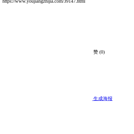
https://www.youjiangzhijia.com/39147.html
赞
(0)
生成海报