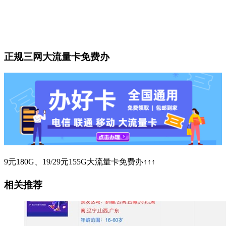
正规三网大流量卡免费办
9元180G、19/29元155G大流量卡免费办↑↑↑
相关推荐