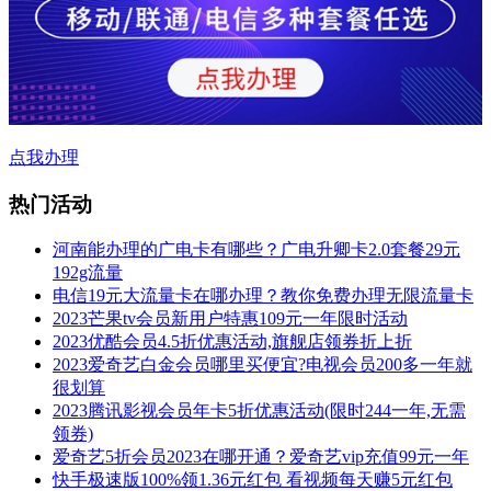
点我办理
热门活动
河南能办理的广电卡有哪些？广电升卿卡2.0套餐29元
192g流量
电信19元大流量卡在哪办理？教你免费办理无限流量卡
2023芒果tv会员新用户特惠109元一年限时活动
2023优酷会员4.5折优惠活动,旗舰店领券折上折
2023爱奇艺白金会员哪里买便宜?电视会员200多一年就
很划算
2023腾讯影视会员年卡5折优惠活动(限时244一年,无需
领券)
爱奇艺5折会员2023在哪开通？爱奇艺vip充值99元一年
快手极速版100%领1.36元红包 看视频每天赚5元红包