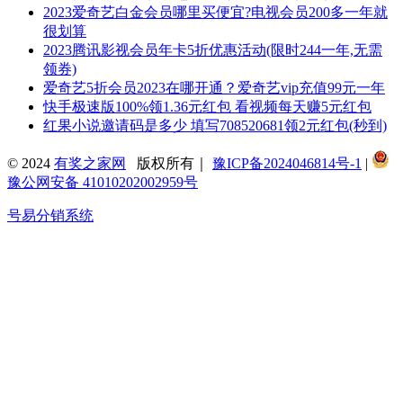
2023爱奇艺白金会员哪里买便宜?电视会员200多一年就
很划算
2023腾讯影视会员年卡5折优惠活动(限时244一年,无需
领券)
爱奇艺5折会员2023在哪开通？爱奇艺vip充值99元一年
快手极速版100%领1.36元红包 看视频每天赚5元红包
红果小说邀请码是多少 填写708520681领2元红包(秒到)
© 2024
有奖之家网
版权所有｜
豫ICP备2024046814号-1
|
豫公网安备 41010202002959号
号易分销系统