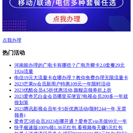
点我办理
热门活动
河南能办理的广电卡有哪些？广电升卿卡2.0套餐29元
192g流量
电信19元大流量卡在哪办理？教你免费办理无限流量卡
2023芒果tv会员新用户特惠109元一年限时活动
2023优酷会员4.5折优惠活动,旗舰店领券折上折
2023爱奇艺白金会员哪里买便宜?电视会员200多一年就
很划算
2023腾讯影视会员年卡5折优惠活动(限时244一年,无需
领券)
爱奇艺5折会员2023在哪开通？爱奇艺vip充值99元一年
快手极速版100%领1.36元红包 看视频每天赚5元红包