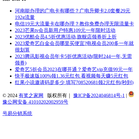
河南能办理的广电卡有哪些？广电升卿卡2.0套餐29元
192g流量
电信19元大流量卡在哪办理？教你免费办理无限流量卡
2023芒果tv会员新用户特惠109元一年限时活动
2023优酷会员4.5折优惠活动,旗舰店领券折上折
2023爱奇艺白金会员哪里买便宜?电视会员200多一年就
很划算
2023腾讯影视会员年卡5折优惠活动(限时244一年,无需
领券)
爱奇艺5折会员2023在哪开通？爱奇艺vip充值99元一年
快手极速版100%领1.36元红包 看视频每天赚5元红包
红果小说邀请码是多少 填写708520681领2元红包(秒到)
© 2024
有奖之家网
版权所有｜
豫ICP备2024046814号-1
|
豫公网安备 41010202002959号
号易分销系统