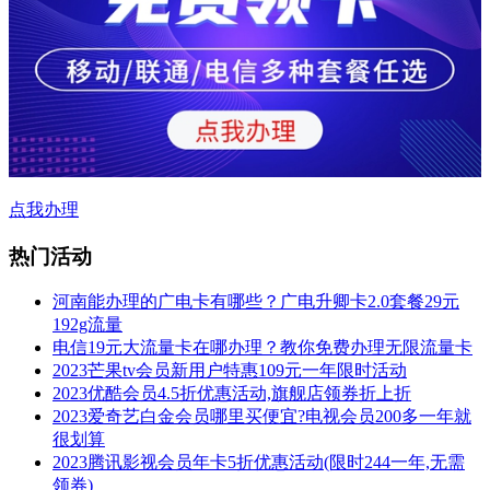
点我办理
热门活动
河南能办理的广电卡有哪些？广电升卿卡2.0套餐29元
192g流量
电信19元大流量卡在哪办理？教你免费办理无限流量卡
2023芒果tv会员新用户特惠109元一年限时活动
2023优酷会员4.5折优惠活动,旗舰店领券折上折
2023爱奇艺白金会员哪里买便宜?电视会员200多一年就
很划算
2023腾讯影视会员年卡5折优惠活动(限时244一年,无需
领券)