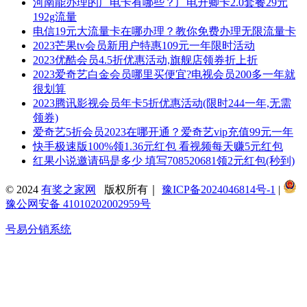
河南能办理的广电卡有哪些？广电升卿卡2.0套餐29元
192g流量
电信19元大流量卡在哪办理？教你免费办理无限流量卡
2023芒果tv会员新用户特惠109元一年限时活动
2023优酷会员4.5折优惠活动,旗舰店领券折上折
2023爱奇艺白金会员哪里买便宜?电视会员200多一年就
很划算
2023腾讯影视会员年卡5折优惠活动(限时244一年,无需
领券)
爱奇艺5折会员2023在哪开通？爱奇艺vip充值99元一年
快手极速版100%领1.36元红包 看视频每天赚5元红包
红果小说邀请码是多少 填写708520681领2元红包(秒到)
© 2024
有奖之家网
版权所有｜
豫ICP备2024046814号-1
|
豫公网安备 41010202002959号
号易分销系统