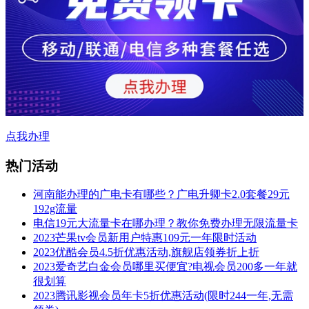
点我办理
热门活动
河南能办理的广电卡有哪些？广电升卿卡2.0套餐29元
192g流量
电信19元大流量卡在哪办理？教你免费办理无限流量卡
2023芒果tv会员新用户特惠109元一年限时活动
2023优酷会员4.5折优惠活动,旗舰店领券折上折
2023爱奇艺白金会员哪里买便宜?电视会员200多一年就
很划算
2023腾讯影视会员年卡5折优惠活动(限时244一年,无需