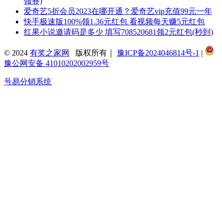
领券)
爱奇艺5折会员2023在哪开通？爱奇艺vip充值99元一年
快手极速版100%领1.36元红包 看视频每天赚5元红包
红果小说邀请码是多少 填写708520681领2元红包(秒到)
© 2024
有奖之家网
版权所有｜
豫ICP备2024046814号-1
|
豫公网安备 41010202002959号
号易分销系统