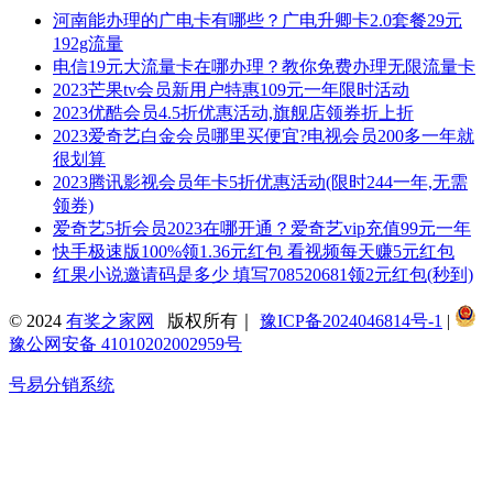
河南能办理的广电卡有哪些？广电升卿卡2.0套餐29元
192g流量
电信19元大流量卡在哪办理？教你免费办理无限流量卡
2023芒果tv会员新用户特惠109元一年限时活动
2023优酷会员4.5折优惠活动,旗舰店领券折上折
2023爱奇艺白金会员哪里买便宜?电视会员200多一年就
很划算
2023腾讯影视会员年卡5折优惠活动(限时244一年,无需
领券)
爱奇艺5折会员2023在哪开通？爱奇艺vip充值99元一年
快手极速版100%领1.36元红包 看视频每天赚5元红包
红果小说邀请码是多少 填写708520681领2元红包(秒到)
© 2024
有奖之家网
版权所有｜
豫ICP备2024046814号-1
|
豫公网安备 41010202002959号
号易分销系统