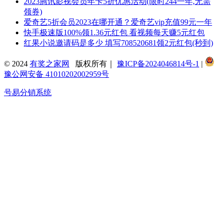
2023腾讯影视会员年卡5折优惠活动(限时244一年,无需
领券)
爱奇艺5折会员2023在哪开通？爱奇艺vip充值99元一年
快手极速版100%领1.36元红包 看视频每天赚5元红包
红果小说邀请码是多少 填写708520681领2元红包(秒到)
© 2024
有奖之家网
版权所有｜
豫ICP备2024046814号-1
|
豫公网安备 41010202002959号
号易分销系统