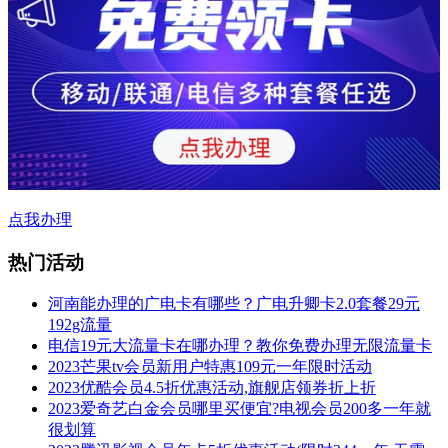
点我办理
热门活动
河南能办理的广电卡有哪些？广电升卿卡2.0套餐29元
192g流量
电信19元大流量卡在哪办理？教你免费办理无限流量卡
2023芒果tv会员新用户特惠109元一年限时活动
2023优酷会员4.5折优惠活动,旗舰店领券折上折
2023爱奇艺白金会员哪里买便宜?电视会员200多一年就
很划算