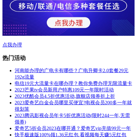
点我办理
热门活动
河南能办理的广电卡有哪些？广电升卿卡2.0套餐29元
192g流量
电信19元大流量卡在哪办理？教你免费办理无限流量卡
2023芒果tv会员新用户特惠109元一年限时活动
2023优酷会员4.5折优惠活动,旗舰店领券折上折
2023爱奇艺白金会员哪里买便宜?电视会员200多一年就
很划算
2023腾讯影视会员年卡5折优惠活动(限时244一年,无需
领券)
爱奇艺5折会员2023在哪开通？爱奇艺vip充值99元一年
快手极速版100%领1.36元红包 看视频每天赚5元红包