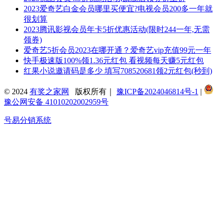
2023爱奇艺白金会员哪里买便宜?电视会员200多一年就
很划算
2023腾讯影视会员年卡5折优惠活动(限时244一年,无需
领券)
爱奇艺5折会员2023在哪开通？爱奇艺vip充值99元一年
快手极速版100%领1.36元红包 看视频每天赚5元红包
红果小说邀请码是多少 填写708520681领2元红包(秒到)
© 2024
有奖之家网
版权所有｜
豫ICP备2024046814号-1
|
豫公网安备 41010202002959号
号易分销系统