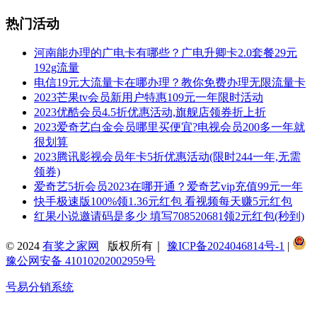
热门活动
河南能办理的广电卡有哪些？广电升卿卡2.0套餐29元
192g流量
电信19元大流量卡在哪办理？教你免费办理无限流量卡
2023芒果tv会员新用户特惠109元一年限时活动
2023优酷会员4.5折优惠活动,旗舰店领券折上折
2023爱奇艺白金会员哪里买便宜?电视会员200多一年就
很划算
2023腾讯影视会员年卡5折优惠活动(限时244一年,无需
领券)
爱奇艺5折会员2023在哪开通？爱奇艺vip充值99元一年
快手极速版100%领1.36元红包 看视频每天赚5元红包
红果小说邀请码是多少 填写708520681领2元红包(秒到)
© 2024
有奖之家网
版权所有｜
豫ICP备2024046814号-1
|
豫公网安备 41010202002959号
号易分销系统