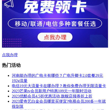
点我办理
热门活动
河南能办理的广电卡有哪些？广电升卿卡2.0套餐29元
192g流量
电信19元大流量卡在哪办理？教你免费办理无限流量卡
2023芒果tv会员新用户特惠109元一年限时活动
2023优酷会员4.5折优惠活动,旗舰店领券折上折
2023爱奇艺白金会员哪里买便宜?电视会员200多一年就
很划算