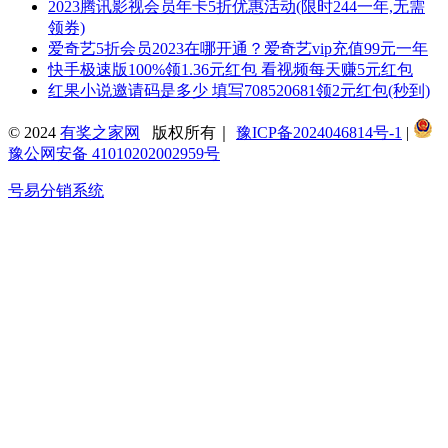
2023腾讯影视会员年卡5折优惠活动(限时244一年,无需
领券)
爱奇艺5折会员2023在哪开通？爱奇艺vip充值99元一年
快手极速版100%领1.36元红包 看视频每天赚5元红包
红果小说邀请码是多少 填写708520681领2元红包(秒到)
© 2024
有奖之家网
版权所有｜
豫ICP备2024046814号-1
|
豫公网安备 41010202002959号
号易分销系统