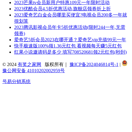
2023芒果tv会员新用户特惠109元一年限时活动
2023优酷会员4.5折优惠活动,旗舰店领券折上折
2023爱奇艺白金会员哪里买便宜?电视会员200多一年就
很划算
2023腾讯影视会员年卡5折优惠活动(限时244一年,无需
领券)
爱奇艺5折会员2023在哪开通？爱奇艺vip充值99元一年
快手极速版100%领1.36元红包 看视频每天赚5元红包
红果小说邀请码是多少 填写708520681领2元红包(秒到)
© 2024
有奖之家网
版权所有｜
豫ICP备2024046814号-1
|
豫公网安备 41010202002959号
号易分销系统