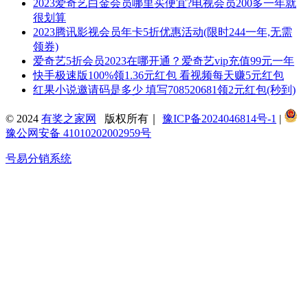
2023爱奇艺白金会员哪里买便宜?电视会员200多一年就
很划算
2023腾讯影视会员年卡5折优惠活动(限时244一年,无需
领券)
爱奇艺5折会员2023在哪开通？爱奇艺vip充值99元一年
快手极速版100%领1.36元红包 看视频每天赚5元红包
红果小说邀请码是多少 填写708520681领2元红包(秒到)
© 2024
有奖之家网
版权所有｜
豫ICP备2024046814号-1
|
豫公网安备 41010202002959号
号易分销系统