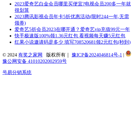
2023爱奇艺白金会员哪里买便宜?电视会员200多一年就
很划算
2023腾讯影视会员年卡5折优惠活动(限时244一年,无需
领券)
爱奇艺5折会员2023在哪开通？爱奇艺vip充值99元一年
快手极速版100%领1.36元红包 看视频每天赚5元红包
红果小说邀请码是多少 填写708520681领2元红包(秒到)
© 2024
有奖之家网
版权所有｜
豫ICP备2024046814号-1
|
豫公网安备 41010202002959号
号易分销系统