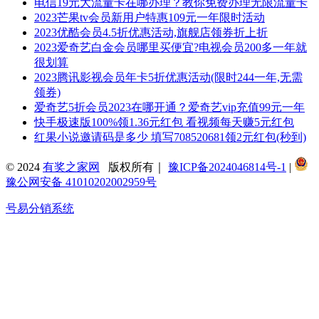
电信19元大流量卡在哪办理？教你免费办理无限流量卡
2023芒果tv会员新用户特惠109元一年限时活动
2023优酷会员4.5折优惠活动,旗舰店领券折上折
2023爱奇艺白金会员哪里买便宜?电视会员200多一年就
很划算
2023腾讯影视会员年卡5折优惠活动(限时244一年,无需
领券)
爱奇艺5折会员2023在哪开通？爱奇艺vip充值99元一年
快手极速版100%领1.36元红包 看视频每天赚5元红包
红果小说邀请码是多少 填写708520681领2元红包(秒到)
© 2024
有奖之家网
版权所有｜
豫ICP备2024046814号-1
|
豫公网安备 41010202002959号
号易分销系统