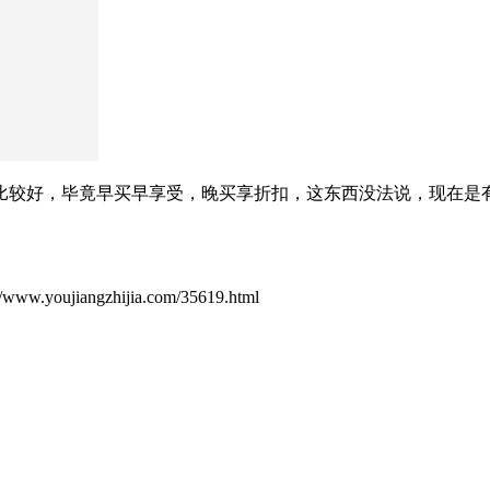
态比较好，毕竟早买早享受，晚买享折扣，这东西没法说，现在
ujiangzhijia.com/35619.html