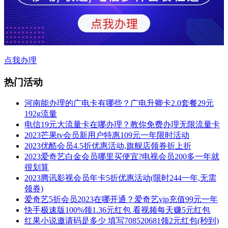
点我办理
热门活动
河南能办理的广电卡有哪些？广电升卿卡2.0套餐29元
192g流量
电信19元大流量卡在哪办理？教你免费办理无限流量卡
2023芒果tv会员新用户特惠109元一年限时活动
2023优酷会员4.5折优惠活动,旗舰店领券折上折
2023爱奇艺白金会员哪里买便宜?电视会员200多一年就
很划算
2023腾讯影视会员年卡5折优惠活动(限时244一年,无需
领券)
爱奇艺5折会员2023在哪开通？爱奇艺vip充值99元一年
快手极速版100%领1.36元红包 看视频每天赚5元红包
红果小说邀请码是多少 填写708520681领2元红包(秒到)