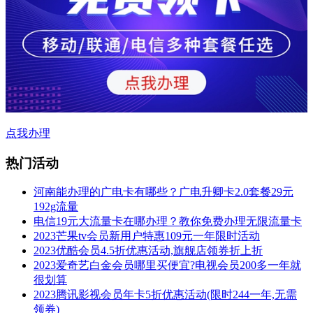
点我办理
热门活动
河南能办理的广电卡有哪些？广电升卿卡2.0套餐29元
192g流量
电信19元大流量卡在哪办理？教你免费办理无限流量卡
2023芒果tv会员新用户特惠109元一年限时活动
2023优酷会员4.5折优惠活动,旗舰店领券折上折
2023爱奇艺白金会员哪里买便宜?电视会员200多一年就
很划算
2023腾讯影视会员年卡5折优惠活动(限时244一年,无需
领券)